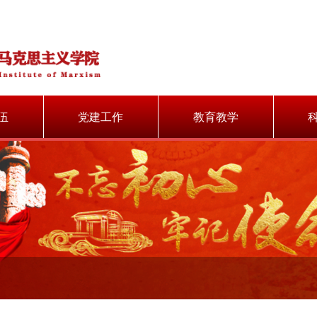
伍
党建工作
教育教学
伍
党建动态
教学动态
师
学习园地
教学成果
制度文件