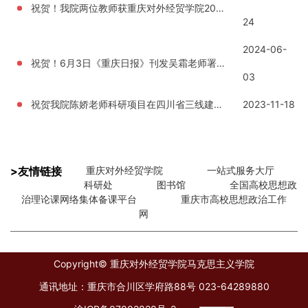
祝贺！我院两位教师获重庆对外经贸学院2024年共青团工作研究课题立项
24
2024-06-
祝贺！6月3日《重庆日报》刊发吴霜老师署名文章：“加快推动国家物流枢纽城市建设”
03
祝贺我院陈娇老师科研项目在四川省三线建设研究会成功立项
2023-11-18
>友情链接
重庆对外经贸学院
一站式服务大厅
科研处
图书馆
全国高校思想政
治理论课网络集体备课平台
重庆市高校思想政治工作
网
Copyright© 重庆对外经贸学院马克思主义学院
通讯地址：重庆市合川区学府路88号 023-64289880