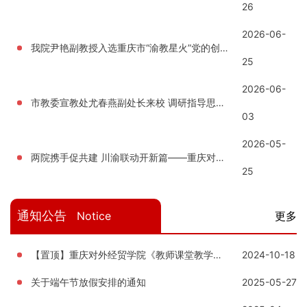
26
2026-06-
我院尹艳副教授入选重庆市“渝教星火”党的创新理论宣讲团
25
2026-06-
市教委宣教处尤春燕副处长来校 调研指导思政课建设
03
2026-05-
两院携手促共建 川渝联动开新篇——重庆对外经贸学院马院赴四川工商学院考察交流并签约共建
25
通知公告
Notice
更多
【置顶】重庆对外经贸学院《教师课堂教学质量评价管理办法》
2024-10-18
关于端午节放假安排的通知
2025-05-27